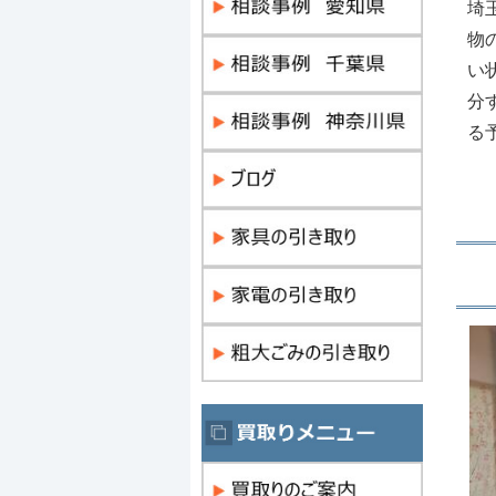
埼
物
い
分
る