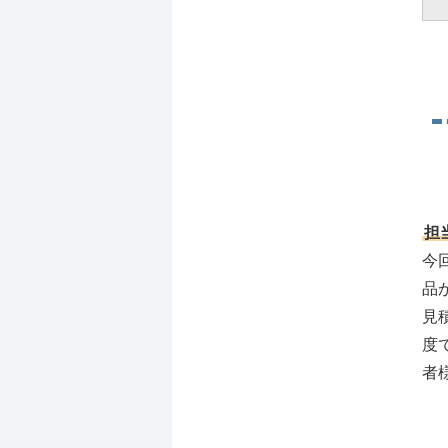
担
今
品
見
度
者