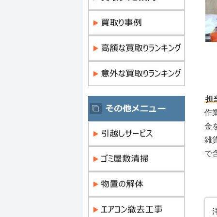
担
作
金
雑
で