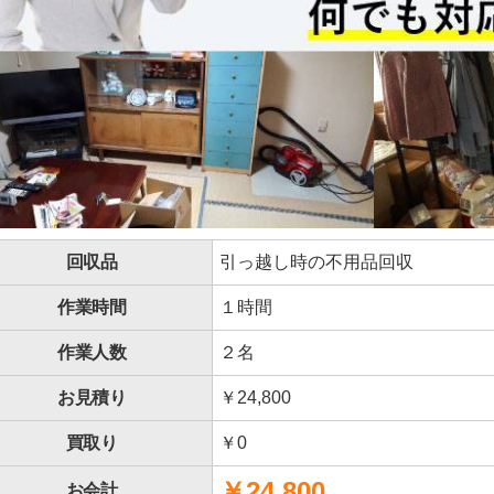
回収品
引っ越し時の不用品回収
作業時間
１時間
作業人数
２名
お見積り
￥24,800
買取り
￥0
￥24,800
お会計