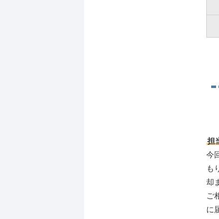
担
今
も
却
ご
に