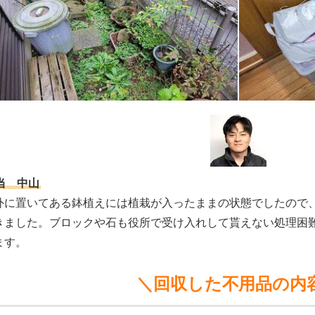
当 中山
外に置いてある鉢植えには植栽が入ったままの状態でしたので
きました。ブロックや石も役所で受け入れして貰えない処理困
ます。
＼回収した不用品の内