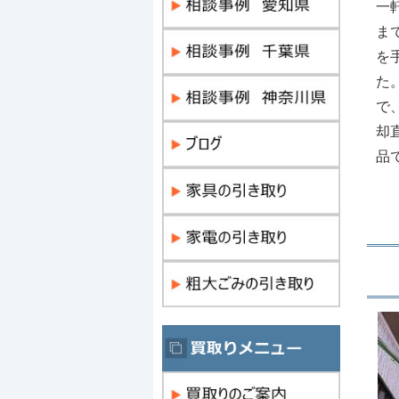
一
ま
を
た
で
却
品