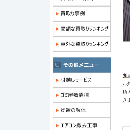
担
お
頂
き