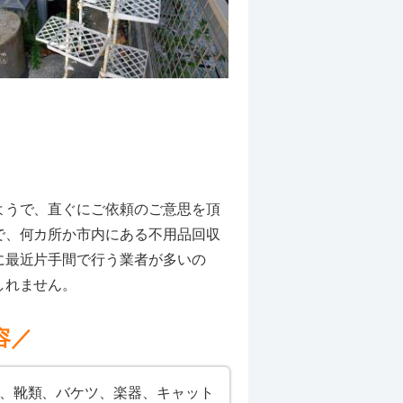
ようで、直ぐにご依頼のご意思を頂
で、何カ所か市内にある不用品回収
に最近片手間で行う業者が多いの
しれません。
容／
箱、靴類、バケツ、楽器、キャット