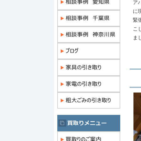
ア
に
緊
こ
ま