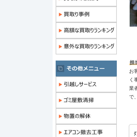
担
お
く
業
で