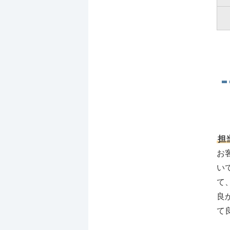
担
お
い
て
良
て