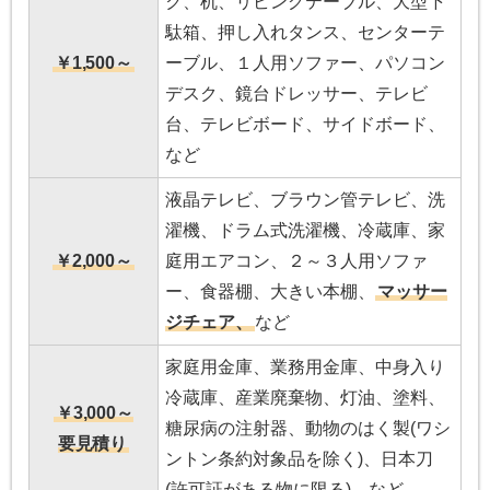
ク、机、リビングテーブル、大型下
駄箱、押し入れタンス、センターテ
￥1,500～
ーブル、１人用ソファー、パソコン
デスク、鏡台ドレッサー、テレビ
台、テレビボード、サイドボード、
など
液晶テレビ、ブラウン管テレビ、洗
濯機、ドラム式洗濯機、冷蔵庫、家
￥2,000～
庭用エアコン、２～３人用ソファ
ー、食器棚、大きい本棚、
マッサー
ジチェア、
など
家庭用金庫、業務用金庫、中身入り
冷蔵庫、産業廃棄物、灯油、塗料、
￥3,000～
糖尿病の注射器、動物のはく製(ワシ
要見積り
ントン条約対象品を除く)、日本刀
(許可証がある物に限る)、など