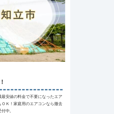
！
域最安値の料金で不要になったエア
もＯＫ！家庭用のエアコンなら撤去
受付中。