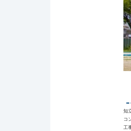
知
コ
工