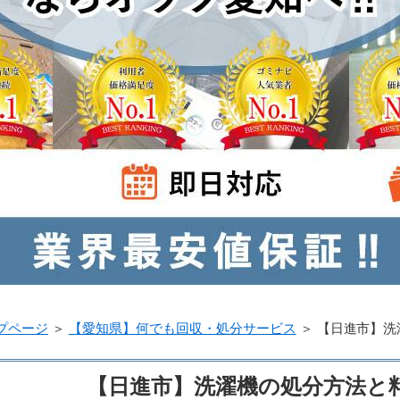
プページ
＞
【愛知県】何でも回収・処分サービス
＞
【日進市】洗
【日進市】洗濯機の処分方法と