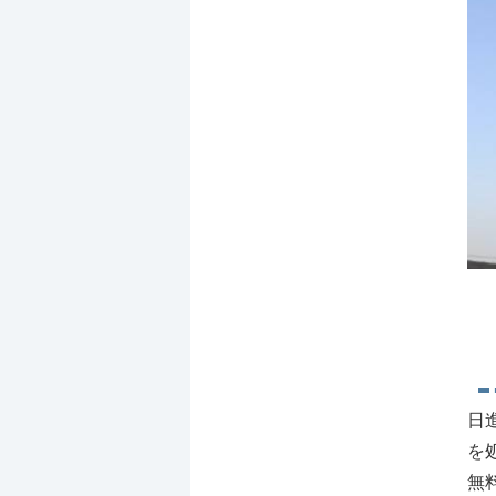
日
を
無