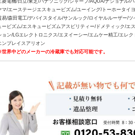
三菱電機/日立/東芝/パナソニック/シャープ/AQUA/ナショナル
ヤマ/エーステージエスキュービズム/ユーイング/トーホータイヨ
貿易/森田電工/デバイスタイル/サンルック/ロイヤルルーザー/ツ
ュービズム/エスキュービズムアスピリティー/ドメティック/エ
ション/LGエレクトロニクス/エヌイーシー/エムケー精工/エレク
エンプレイスアリオン
※世界中どのメーカーの冷蔵庫でも対応可能です。