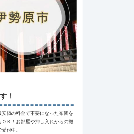
す！
最安値の料金で不要になった布団を
もＯＫ！お部屋や押し入れからの搬
で受付中。