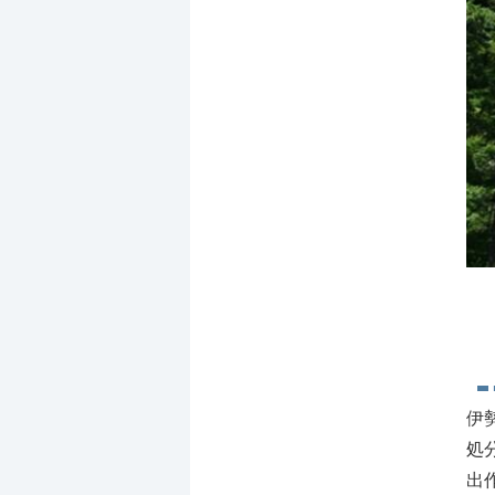
伊
処
出