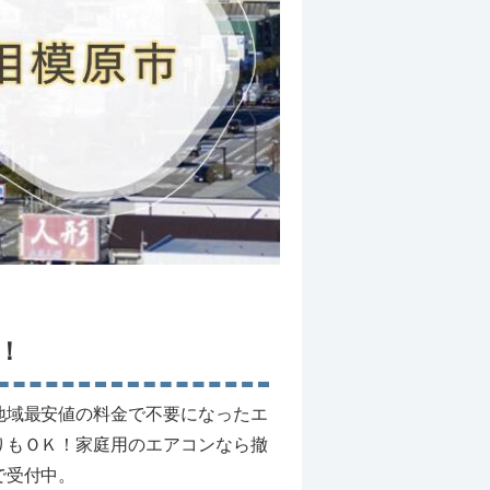
！
地域最安値の料金で不要になったエ
りもＯＫ！家庭用のエアコンなら撤
で受付中。