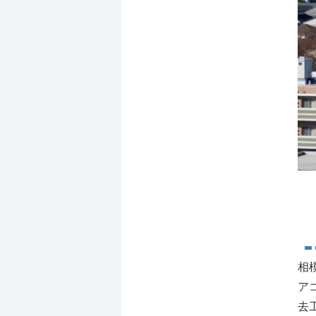
相
ア
去