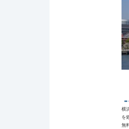
横
を
無