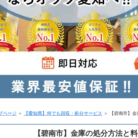
プページ
＞
【愛知県】何でも回収・処分サービス
＞
【碧南市】金
【碧南市】金庫の処分方法と料