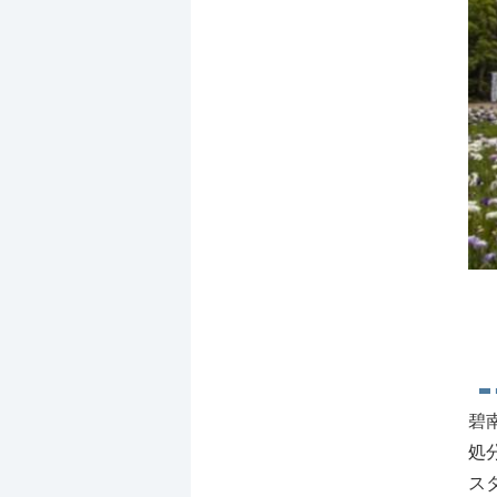
碧
処
ス