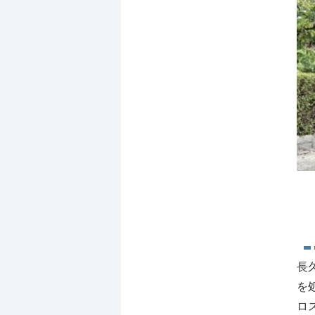
長
を
ロ