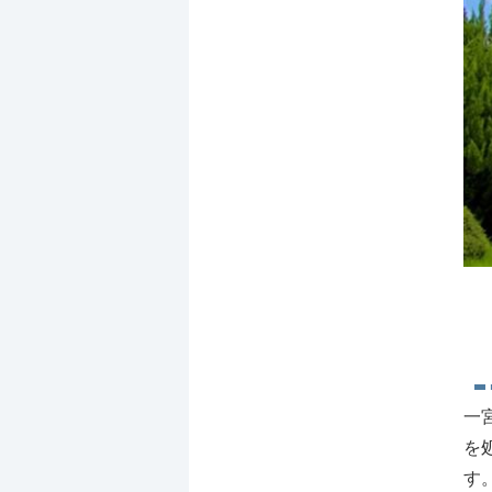
一
を
す