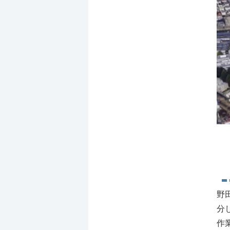
野
分
作