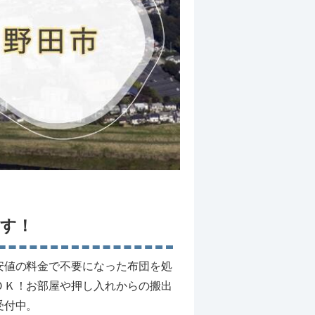
す！
安値の料金で不要になった布団を処
ＯＫ！お部屋や押し入れからの搬出
受付中。