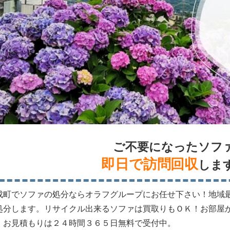
ご不要になったソフ
即日で訪問回収
しま
成町でソファの処分ならオラフグループにお任せ下さい！地域
処分します。リサイクル出来るソファは買取りもＯＫ！お部屋
。お見積もりは２４時間３６５日無料で受付中。