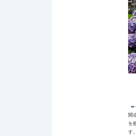
開
を
す