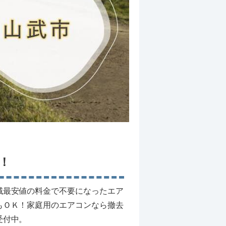
！
域最安値の料金で不要になったエア
もＯＫ！家庭用のエアコンなら撤去
受付中。