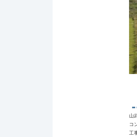
山
コ
工