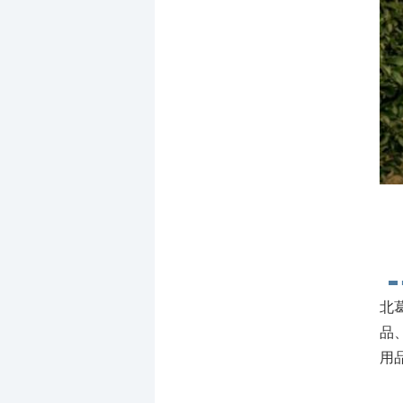
北
品
用