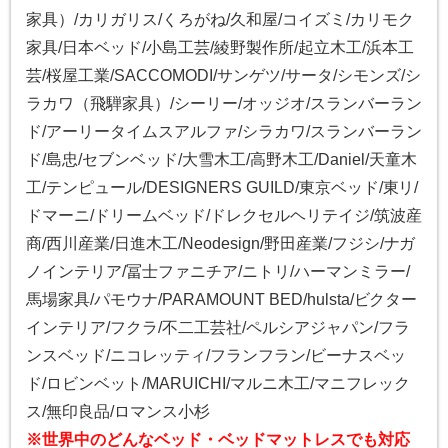
家具）/カリガリス/くろがね/久和屋/コイズミ/カリモク
家具/日本ベッド/小島工芸/綾野製作所/起立木工/浜本工
芸/桜屋工業/SACCOMODI/サンゲツ/サータ/シモンズ/シ
ラカワ（飛騨家具）/シーリー/オッジオ/スランバーラン
ド/アーリータイムスアルファ/シラカワ/スランバーラン
ド/島忠/セブンベッド/大雪木工/高野木工/Daniel/天童木
工/テンピュール/DESIGNERS GUILD/東京ベッド/東リ/
ドマーニ/ドリームベッド/ドレクセルヘリテイジ/筑波産
商/西川産業/日進木工/Neodesign/野田産業/フジシ/ナガ
ノインテリア/冨士ファニチア/ニトリ/ハーマンミラー/
馬場家具/パモウナ/PARAMOUNT BED/hulsta/ビクター
インテリア/フクラ/不二工芸社/ペルシアジャパン/フラ
ンスベッド/ニコレッティ/フランフラン/ビーナスベッ
ド/ロビンベット/MARUICHI/マルニ木工/マニフレック
ス/無印良品/ロマンス小杉
※世界中のどんなベッド・ベッドマットレスでも対応