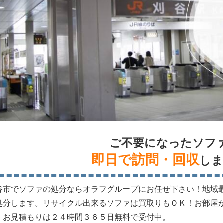
ご不要になったソフ
即日で訪問・回収
しま
谷市でソファの処分ならオラフグループにお任せ下さい！地域
処分します。リサイクル出来るソファは買取りもＯＫ！お部屋
。お見積もりは２４時間３６５日無料で受付中。