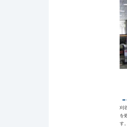
刈
を
す