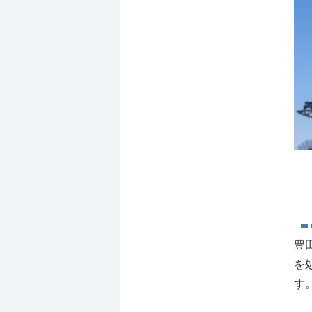
豊
を
す