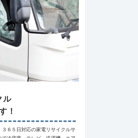
クル
す！
、３６５日対応の家電リサイクルサ