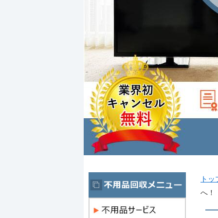
トッ
へ！