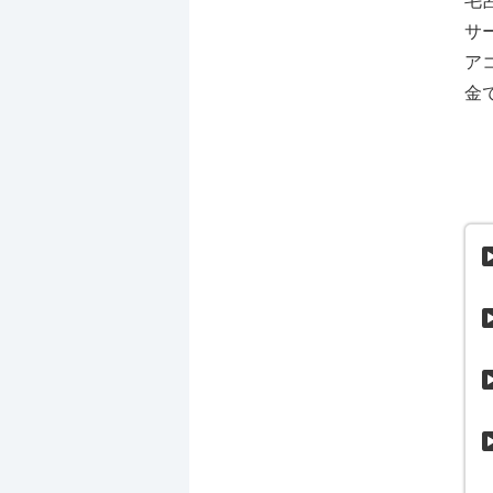
毛
サ
ア
金