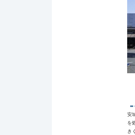
安
を
き