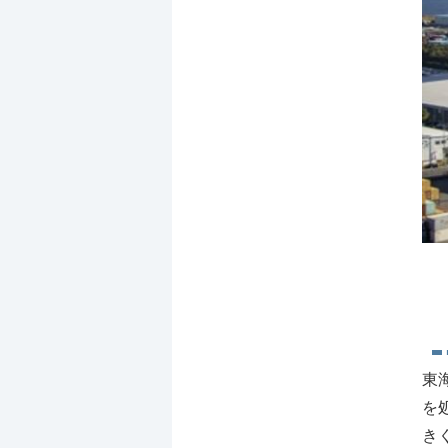
東
を
き