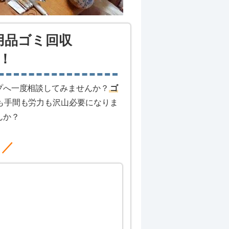
用品ゴミ回収
！
プへ一度相談してみませんか？
ゴ
も手間も労力も沢山必要になりま
んか？
メ／