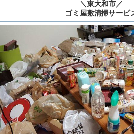
＼東大和市／
ゴミ屋敷清掃サービ